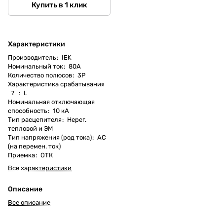
Купить в 1 клик
Характеристики
Производитель
:
IEK
Номинальный ток
:
80А
Количество полюсов
:
3P
Характеристика срабатывания
:
L
?
Номинальная отключающая
способность
:
10 кА
Тип расцепителя
:
Нерег.
тепловой и ЭМ
Тип напряжения (род тока)
:
AC
(на перемен. ток)
Приемка
:
ОТК
Все характеристики
Описание
Все описание