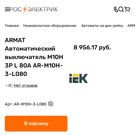
Главная
Низковольтное оборудование.
Автоматы на дин-рейку
ARM
ARMAT
8 956.17 руб.
Автоматический
выключатель M10H
3P L 80А AR-M10H-
3-L080
0
Нет отзывов
Арт.
AR-M10H-3-L080
В корзину